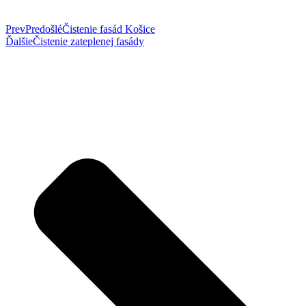
Prev
Predošlé
Čistenie fasád Košice
Ďalšie
Čistenie zateplenej fasády