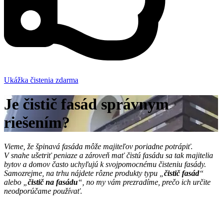
Ukážka čistenia zdarma
Je čistič fasád správnym
riešením?
Vieme, že špinavá fasáda môže majiteľov poriadne potrápiť.
V snahe ušetriť peniaze a zároveň mať čistú fasádu sa tak majitelia
bytov a domov často uchyľujú k svojpomocnému čisteniu fasády.
Samozrejme, na trhu nájdete rôzne produkty typu „
čistič fasád
“
alebo „
čistič na fasádu
“, no my vám prezradíme, prečo ich určite
neodporúčame používať.