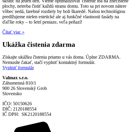
skrátiť na jeden deň. Vieme optimalizovať čistenie iba na znečistené
plochy, netreba čistiť každú stranu domu. Toto sa pri novom nátere
vôbec nedá, farebné rozdiely by boli škaredé. Našou technológiou
predlžujeme nielen estetické ale aj funkčné vlastnosti fasády na
ďaľšie roky – to šetrí peniaze, veľa peňazí!
Čítať viac »
Ukážka čistenia zdarma
Získajte ukážku čistenia priamo u vás doma. Úplne ZDARMA.
Nemusíte čakať, stačí vyplniť kontaktný formulár.
Vyplniť formulár
Valmax s.r.o.
Záhumenná 810/1
900 26 Slovenský Grob
Slovensko
IČO: 50150626
DIČ: 2120188554
IČ DPH: SK2120188554