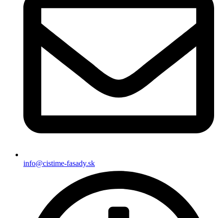
info@cistime-fasady.sk