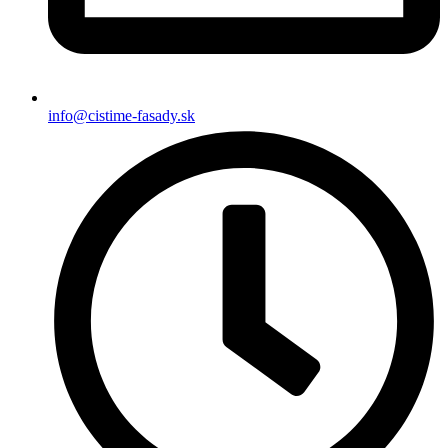
info@cistime-fasady.sk