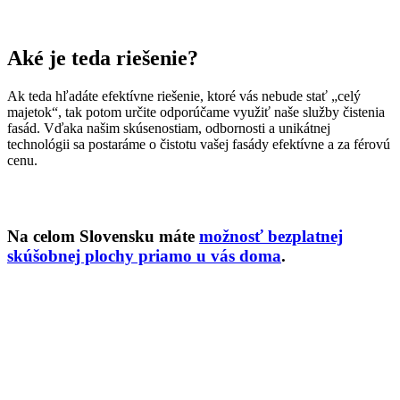
Aké je teda riešenie?
Ak teda hľadáte efektívne riešenie, ktoré vás nebude stať „celý
majetok“, tak potom určite odporúčame využiť naše služby čistenia
fasád. Vďaka našim skúsenostiam, odbornosti a unikátnej
technológii sa postaráme o čistotu vašej fasády efektívne a za férovú
cenu.
Na celom Slovensku máte
možnosť bezplatnej
skúšobnej plochy priamo u vás doma
.