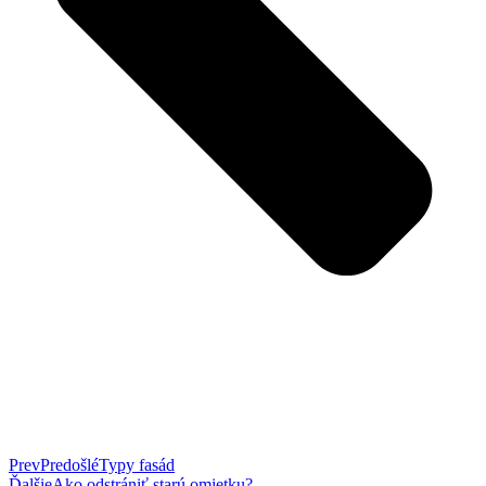
Prev
Predošlé
Typy fasád
Ďalšie
Ako odstrániť starú omietku?