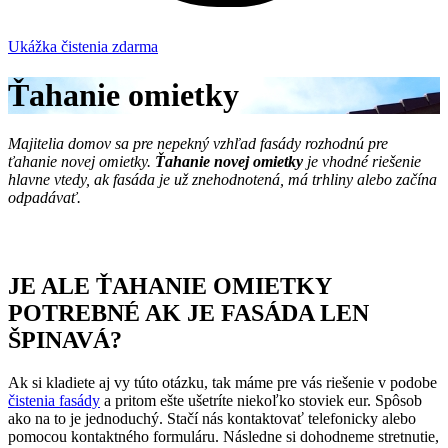
Ukážka čistenia zdarma
Ťahanie omietky
Majitelia domov sa pre nepekný vzhľad fasády rozhodnú pre
ťahanie novej omietky.
Ťahanie novej omietky
je vhodné riešenie
hlavne vtedy, ak fasáda je už znehodnotená, má trhliny alebo začína
odpadávať.
JE ALE ŤAHANIE OMIETKY
POTREBNÉ AK JE FASÁDA LEN
ŠPINAVÁ?
Ak si kladiete aj vy túto otázku, tak máme pre vás riešenie v podobe
čistenia fasády
a pritom ešte ušetríte niekoľko stoviek eur. Spôsob
ako na to je jednoduchý. Stačí nás kontaktovať telefonicky alebo
pomocou kontaktného formuláru. Následne si dohodneme stretnutie,