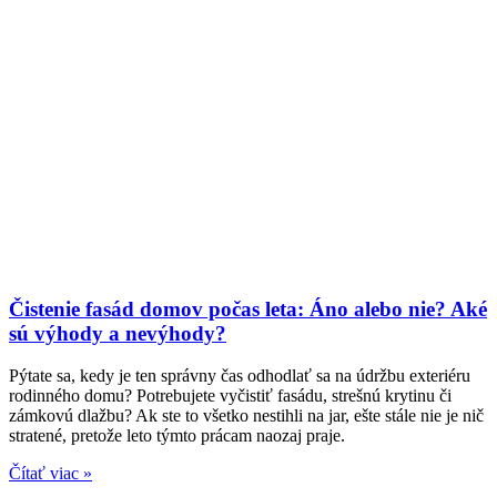
Čistenie fasád domov počas leta: Áno alebo nie? Aké
sú výhody a nevýhody?
Pýtate sa, kedy je ten správny čas odhodlať sa na údržbu exteriéru
rodinného domu? Potrebujete vyčistiť fasádu, strešnú krytinu či
zámkovú dlažbu? Ak ste to všetko nestihli na jar, ešte stále nie je nič
stratené, pretože leto týmto prácam naozaj praje.
Čítať viac »