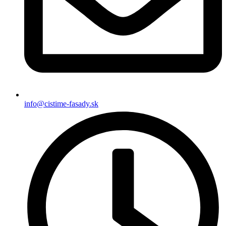
info@cistime-fasady.sk