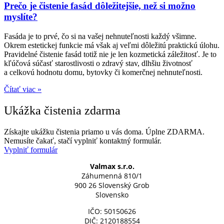
Prečo je čistenie fasád dôležitejšie, než si možno
myslíte?
Fasáda je to prvé, čo si na vašej nehnuteľnosti každý všimne.
Okrem estetickej funkcie má však aj veľmi dôležitú praktickú úlohu.
Pravidelné čistenie fasád totiž nie je len kozmetická záležitosť. Je to
kľúčová súčasť starostlivosti o zdravý stav, dlhšiu životnosť
a celkovú hodnotu domu, bytovky či komerčnej nehnuteľnosti.
Čítať viac »
Ukážka čistenia zdarma
Získajte ukážku čistenia priamo u vás doma. Úplne ZDARMA.
Nemusíte čakať, stačí vyplniť kontaktný formulár.
Vyplniť formulár
Valmax s.r.o.
Záhumenná 810/1
900 26 Slovenský Grob
Slovensko
IČO: 50150626
DIČ: 2120188554