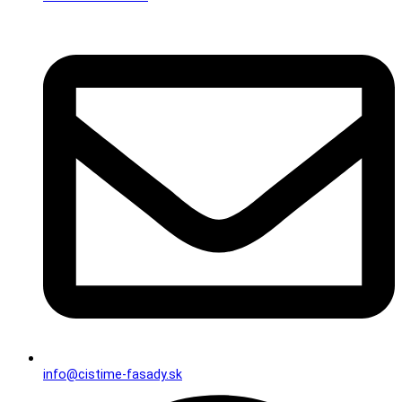
info@cistime-fasady.sk