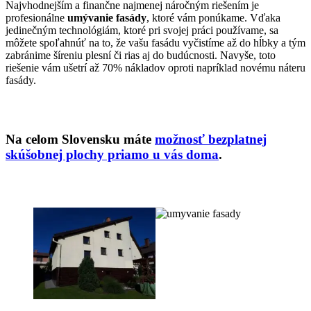
Najvhodnejším a finančne najmenej náročným riešením je
profesionálne
umývanie fasády
, ktoré vám ponúkame. Vďaka
jedinečným technológiám, ktoré pri svojej práci používame, sa
môžete spoľahnúť na to, že vašu fasádu vyčistíme až do hĺbky a tým
zabránime šíreniu plesní či rias aj do budúcnosti. Navyše, toto
riešenie vám ušetrí až 70% nákladov oproti napríklad novému náteru
fasády.
Na celom Slovensku máte
možnosť bezplatnej
skúšobnej plochy priamo u vás doma
.