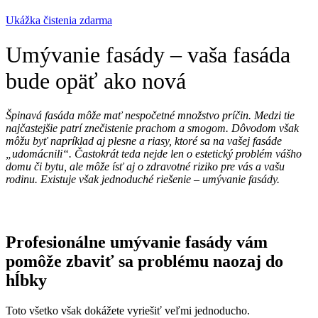
Ukážka čistenia zdarma
Umývanie fasády – vaša fasáda
bude opäť ako nová
Špinavá fasáda môže mať nespočetné množstvo príčin. Medzi tie
najčastejšie patrí znečistenie prachom a smogom. Dôvodom však
môžu byť napríklad aj plesne a riasy, ktoré sa na vašej fasáde
„udomácnili“. Častokrát teda nejde len o estetický problém vášho
domu či bytu, ale môže ísť aj o zdravotné riziko pre vás a vašu
rodinu. Existuje však jednoduché riešenie – umývanie fasády.
Profesionálne umývanie fasády vám
pomôže zbaviť sa problému naozaj do
hĺbky
Toto všetko však dokážete vyriešiť veľmi jednoducho.