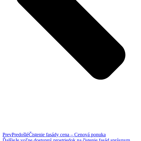
Prev
Predošlé
Čistenie fasády cena – Cenová ponuka
Ďalšie
Je voľne dostupný prostriedok na čistenie fasád správnym