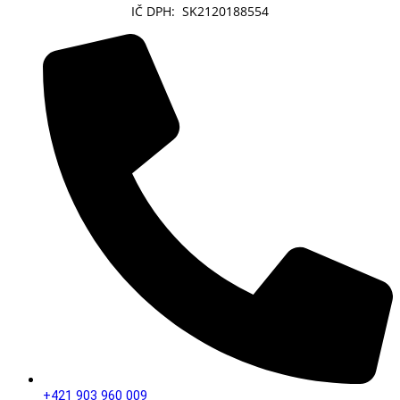
IČ DPH: SK2120188554
+421 903 960 009