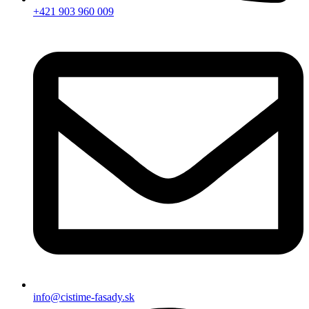
+421 903 960 009
info@cistime-fasady.sk