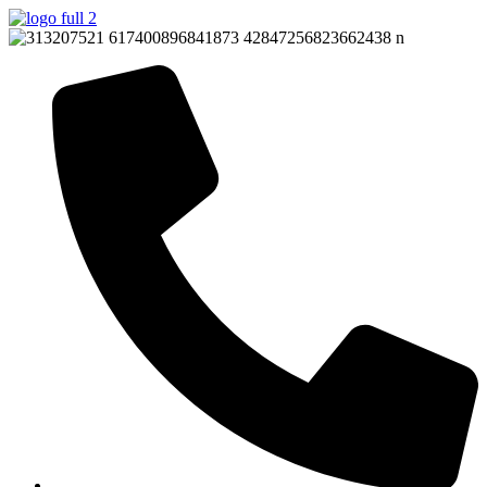
Přejít
k
obsahu